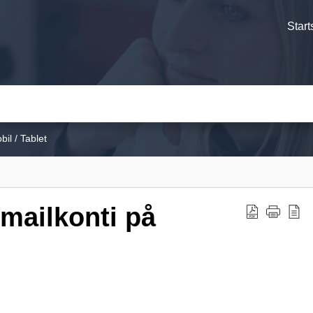
Start
il / Tablet
mailkonti på