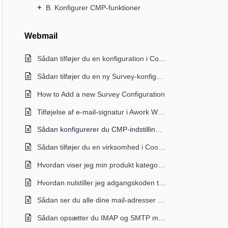
B. Konfigurer CMP-funktioner
Webmail
Sådan tilføjer du en konfiguration i CookieConsent
Sådan tilføjer du en ny Survey-konfiguration
How to Add a new Survey Configuration
Tilføjelse af e-mail-signatur i Awork Webmail
Sådan konfigurerer du CMP-indstillinger i CookieConsent
Sådan tilføjer du en virksomhed i CookieConsent
Hvordan viser jeg min produkt kategori i headeren
Hvordan nulstiller jeg adgangskoden til min AWORK-mail som admin?
Sådan ser du alle dine mail-adresser i AWORK Mail Portal
Sådan opsætter du IMAP og SMTP med AWORKs mailserver