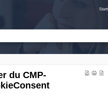
Start
er du CMP-
ookieConsent