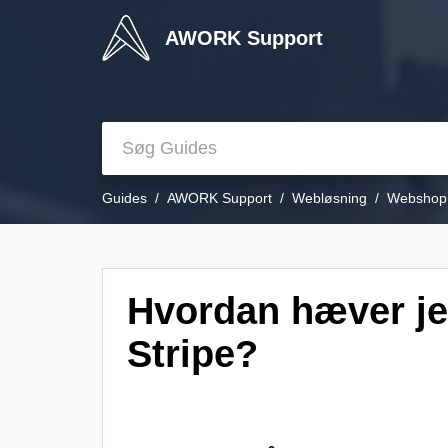
AWORK Support
Guides
AWORK Support
Webløsning
Webshop
Hvordan hæver jeg
Stripe?