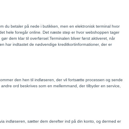
om du betaler på nede i butikken, men en elektronisk terminal hvor
 det hele foregår online. Det næste step er hvor webshoppen tager
gør dem klar til overførsel.Terminalen bliver først aktiveret, når
n har indtastet de nødvendige kreditkortinformationer, der er
kommer den hen til indløseren, der vil fortsætte processen og sende
d andre ord beskrives som en mellemmand, der tilbyder en service,
ia indløseren, sætter dem derefter ind på din konto, og dermed er