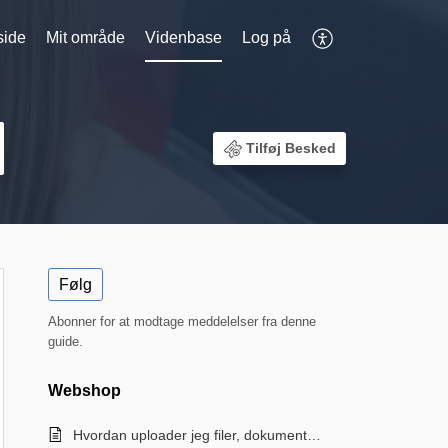
side
Mit område
Videnbase
Log på
Tilføj Besked
Følg
Abonner for at modtage meddelelser fra denne
guide.
Webshop
Hvordan uploader jeg filer, dokumenter, billeder og videoer?