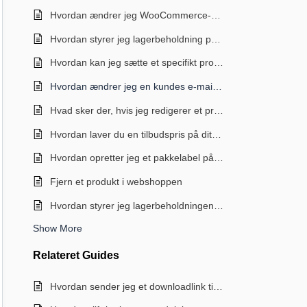
Hvordan ændrer jeg WooCommerce-variationer og attributers soretingsrækkefølge?
Hvordan styrer jeg lagerbeholdning på mine produkter?
Hvordan kan jeg sætte et specifikt produkt til at have gratis fragt?
Hvordan ændrer jeg en kundes e-mail adresse?
Hvad sker der, hvis jeg redigerer et produkt, der kan downloades, efter at kunderne har købt det?
Hvordan laver du en tilbudspris på dit produkt?
Hvordan opretter jeg et pakkelabel på en ordre?
Fjern et produkt i webshoppen
Hvordan styrer jeg lagerbeholdningen for variable produkter?
Show More
Relateret
Guides
Hvordan sender jeg et downloadlink til kunder efter et køb?