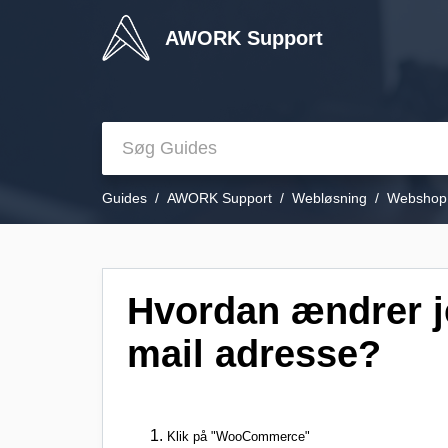
AWORK Support
Guides
AWORK Support
Webløsning
Webshop
Hvordan ændrer j
mail adresse?
Klik på "WooCommerce"